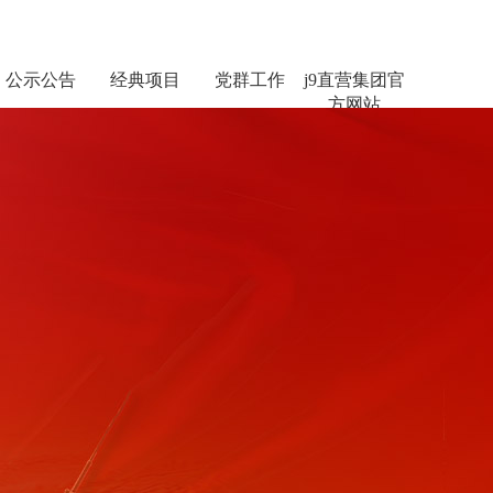
公示公告
经典项目
党群工作
j9直营集团官
方网站