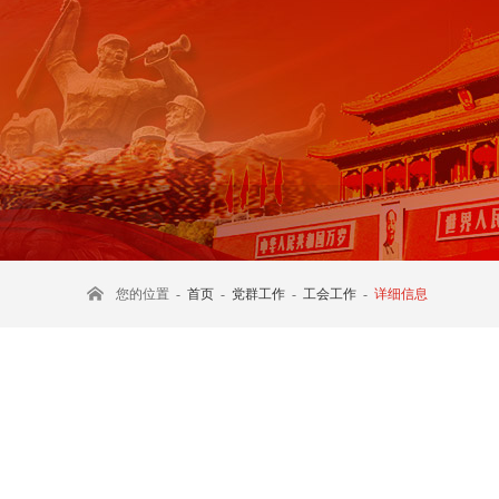
您的位置 -
首页
-
党群工作
-
工会工作
-
详细信息