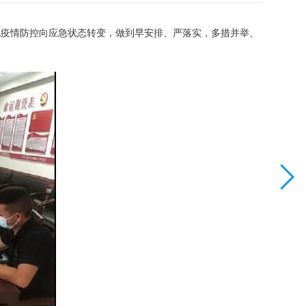
】
态转变，做到早安排、严落实，多措并举、