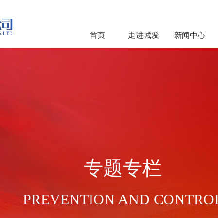
首页
走进城发
新闻中心
专题专栏
PREVENTION AND CONTRO