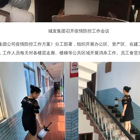
城发集团召开疫情防控工作会议
团公司疫情防控工作方案》分工部署，组织开展办公区、资产区、在建工地
，工作人员每天对各楼层走廊、楼梯等公共区域开展消杀工作。员工食堂实行错峰