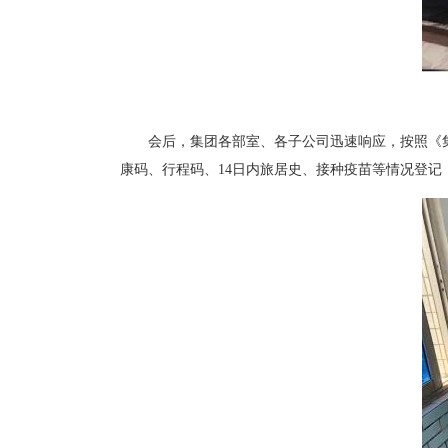
会后，集团各部室、各子公司迅速响应，按照《集
康码、行程码、14日内旅居史、接种疫苗等情况登记