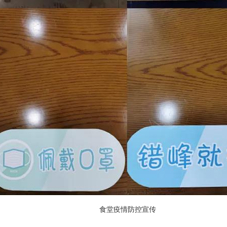
食堂疫情防控宣传