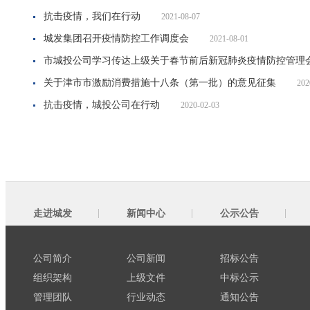
抗击疫情，我们在行动
2021-08-07
城发集团召开疫情防控工作调度会
2021-08-01
市城投公司学习传达上级关于春节前后新冠肺炎疫情防控管理
关于津市市激励消费措施十八条（第一批）的意见征集
202
抗击疫情，城投公司在行动
2020-02-03
走进城发
新闻中心
公示公告
公司简介
公司新闻
招标公告
组织架构
上级文件
中标公示
管理团队
行业动态
通知公告